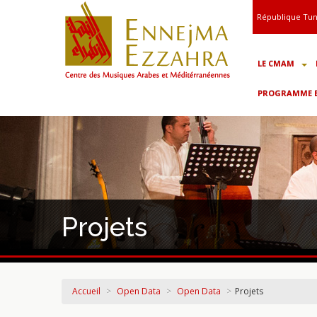
République Tun
LE CMAM
PROGRAMME ET
Projets
Accueil
>
Open Data
>
Open Data
>
Projets