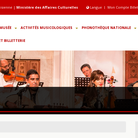
isienne |
Ministère des Affaires Culturelles
Langue
Mon Compte Bille
MUSÉE
ACTIVITÉS MUSICOLOGIQUES
PHONOTHÈQUE NATIONALE
 BILLETTERIE