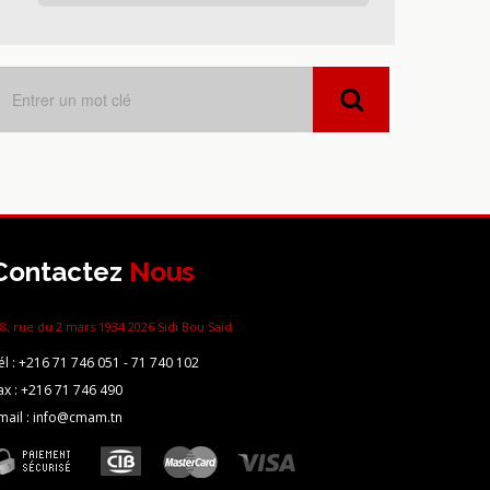
Contactez
Nous
8, rue du 2 mars 1934 2026 Sidi Bou Saïd
él :
+216 71 746 051 - 71 740 102
ax :
+216 71 746 490
mail : info@cmam.tn