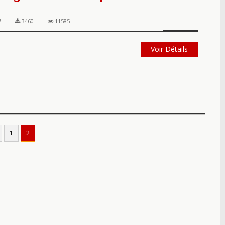
7
3460
11585
Voir Détails
1
2