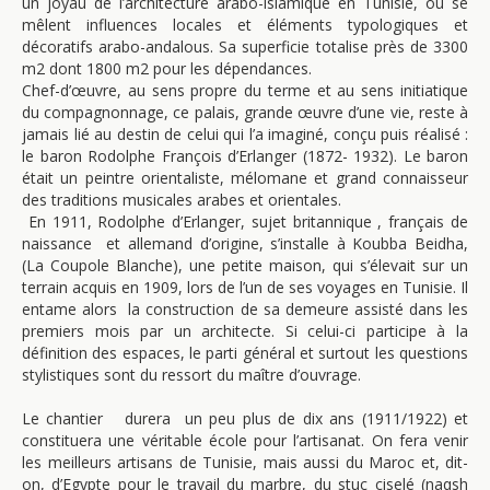
un joyau de l’architecture arabo-islamique en Tunisie, où se
mêlent influences locales et éléments typologiques et
décoratifs arabo-andalous. Sa superficie totalise près de 3300
m2 dont 1800 m2 pour les dépendances.
Chef-d’œuvre, au sens propre du terme et au sens initiatique
du compagnonnage, ce palais, grande œuvre d’une vie, reste à
jamais lié au destin de celui qui l’a imaginé, conçu puis réalisé :
le baron Rodolphe François d’Erlanger (1872- 1932). Le baron
était un peintre orientaliste, mélomane et grand connaisseur
des traditions musicales arabes et orientales.
En 1911, Rodolphe d’Erlanger, sujet britannique , français de
naissance et allemand d’origine, s’installe à Koubba Beidha,
(La Coupole Blanche), une petite maison, qui s’élevait sur un
terrain acquis en 1909, lors de l’un de ses voyages en Tunisie. Il
entame alors la construction de sa demeure assisté dans les
premiers mois par un architecte. Si celui-ci participe à la
définition des espaces, le parti général et surtout les questions
stylistiques sont du ressort du maître d’ouvrage.
Le chantier durera un peu plus de dix ans (1911/1922) et
constituera une véritable école pour l’artisanat. On fera venir
les meilleurs artisans de Tunisie, mais aussi du Maroc et, dit-
on, d’Egypte pour le travail du marbre, du stuc ciselé (naqsh