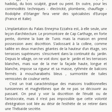
hadida), du bois sculpté, gravé ou peint. En outre, pour les
commodités techniques - électricité, plomberie, chauffage -
Rodolphe d'Erlanger fera venir des spécialistes d’Europe
(France et Italie)
L’implantation du Palais Ennejma Ezzahra est, à elle seule, une
leçon d’architecture. Le promontoire de Cap Carthage, en forte
pente, domine la baie de Tunis mais la maison en prend
possession avec discrétion. S’adossant à la colline, comme
taillée en deux marches géantes de la hauteur d’un étage, ses
terrasses supérieures s’inscrivent dans la continuité du jardin.
Depuis le village, on ne voit donc que le jardin et les terrasses
blanches, mais vue de la mer la façade haute, longue et
blanche, impose sa rigueur et sa masse, rythmée de balcons
fermés à moucharabiehs bleus , surmontée de tuiles
vernissées de couleur verte.
C’est un trait caractéristique des maisons traditionnelles
tunisiennes et maghrébines que de ne pas se découvrir au
passant. On peut y voir la discrétion de l’érudit ou de
l’aristocrate, mais il n’est pas impossible que cette volonté
d’intégration soit liée au désir de l’esthète de se retirer dans
une Thébaïde secrète.