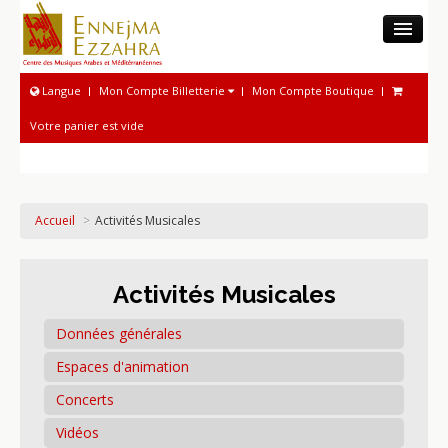
LE CMAM
Langue
Mon Compte Billetterie
Mon Compte Boutique
MUSÉE
Votre panier est vide
ACTIVITÉS MUSICOLOGIQUES
PHONOTHÈQUE NATIONALE
ACTIVITÉS MUSICALES
Accueil
>
Activités Musicales
PROGRAMME ET BILLETTERIE
Activités Musicales
Données générales
Espaces d'animation
Concerts
Vidéos