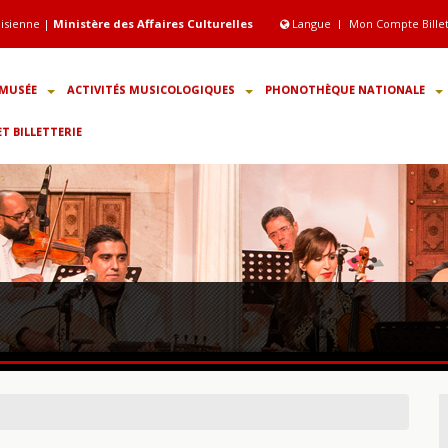
isienne |
Ministère des Affaires Culturelles
Langue
Mon Compte Bille
MUSÉE
ACTIVITÉS MUSICOLOGIQUES
PHONOTHÈQUE NATIONALE
 BILLETTERIE