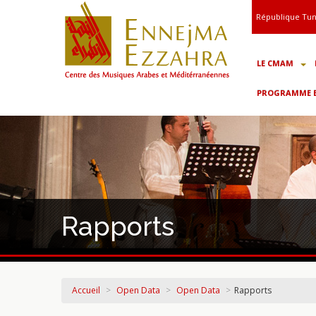
République Tun
LE CMAM
PROGRAMME ET
Rapports
Accueil
>
Open Data
>
Open Data
>
Rapports