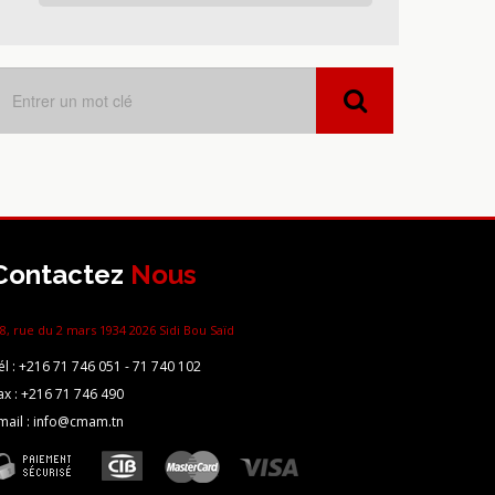
Contactez
Nous
8, rue du 2 mars 1934 2026 Sidi Bou Saïd
él :
+216 71 746 051 - 71 740 102
ax :
+216 71 746 490
mail : info@cmam.tn