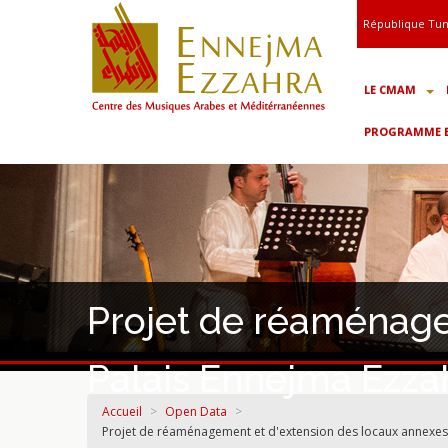
République Tun
LE CMAM
PROGRAMME ET
Projet de réaménage
Palais Ennejma Ezza
Accueil
>
Open Data
>
Projet de réaménagement et d'extension des locaux annexes