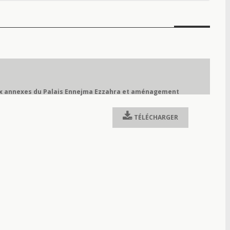
ux annexes du Palais Ennejma Ezzahra et aménagement
TÉLÉCHARGER