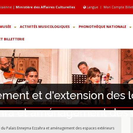
isienne |
Ministère des Affaires Culturelles
Langue
Mon Compte Bille
MUSÉE
ACTIVITÉS MUSICOLOGIQUES
PHONOTHÈQUE NATIONALE
 BILLETTERIE
ment et d'extension des 
hra et aménagement des 
 du Palais Ennejma Ezzahra et aménagement des espaces extérieurs