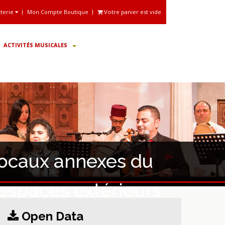
tterie
Mon Compte Boutique
Votre panier est vide
ACTIVITÉS MUSICALES
locaux annexes du
espaces extérieurs
Open Data