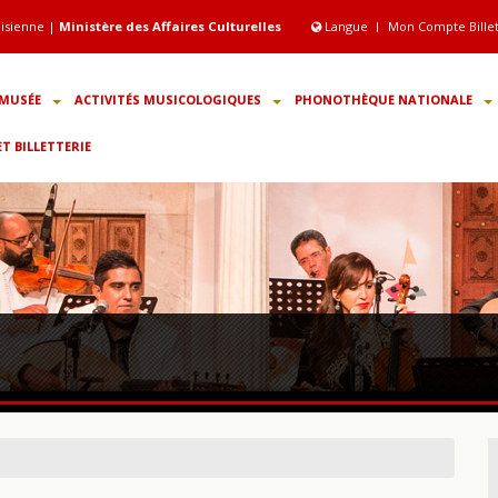
isienne |
Ministère des Affaires Culturelles
Langue
Mon Compte Bille
MUSÉE
ACTIVITÉS MUSICOLOGIQUES
PHONOTHÈQUE NATIONALE
 BILLETTERIE