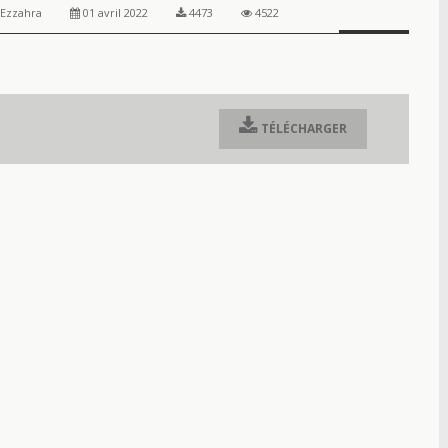
 Ezzahra
01 avril 2022
4473
4522
TÉLÉCHARGER