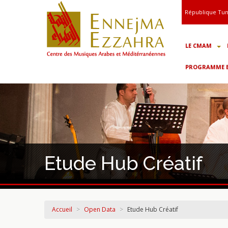
République Tun
LE CMAM
PROGRAMME ET
Etude Hub Créatif
Accueil
>
Open Data
>
Etude Hub Créatif