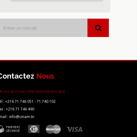
Contactez
Nous
8, rue du 2 mars 1934 2026 Sidi Bou Saïd
él :
+216 71 746 051 - 71 740 102
ax :
+216 71 746 490
mail : info@cmam.tn