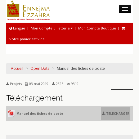
LE CMAM
Langue
Mon Compte Billetterie
Mon Compte Boutique
MUSÉE
Votre panier est vide
ACTIVITÉS MUSICOLOGIQUES
PHONOTHÈQUE NATIONALE
ACTIVITÉS MUSICALES
Accueil
>
Open Data
>
Manuel des fiches de poste
PROGRAMME ET BILLETTERIE
Projets
03 mai 2019
2825
9319
Téléchargement
Manuel des fiches de poste
TÉLÉCHARGER