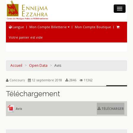
LE CMAM
Langue
Mon Compte Billetterie
Mon Compte Boutique
MUSÉE
Votre panier est vide
ACTIVITÉS MUSICOLOGIQUES
PHONOTHÈQUE NATIONALE
ACTIVITÉS MUSICALES
Accueil
>
Open Data
>
Avis
PROGRAMME ET BILLETTERIE
Concours
12 septembre 2018
2846
11362
Téléchargement
Avis
TÉLÉCHARGER