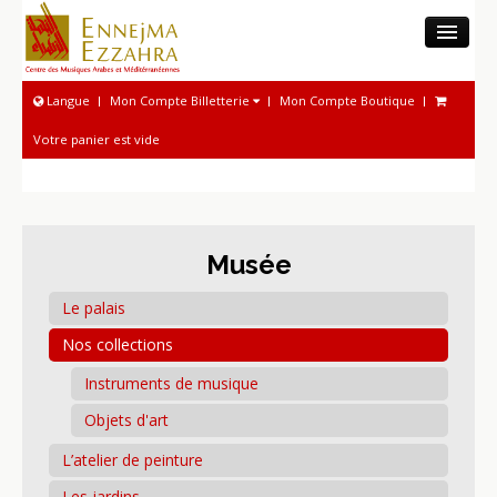
LE CMAM
Langue
Mon Compte Billetterie
Mon Compte Boutique
MUSÉE
Votre panier est vide
ACTIVITÉS MUSICOLOGIQUES
PHONOTHÈQUE NATIONALE
ACTIVITÉS MUSICALES
Musée
PROGRAMME ET BILLETTERIE
Le palais
Nos collections
Instruments de musique
Objets d'art
L’atelier de peinture
Les jardins