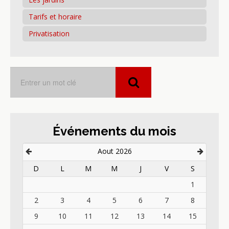
Tarifs et horaire
Privatisation
Événements du mois
Aout 2026
D
L
M
M
J
V
S
1
2
3
4
5
6
7
8
9
10
11
12
13
14
15