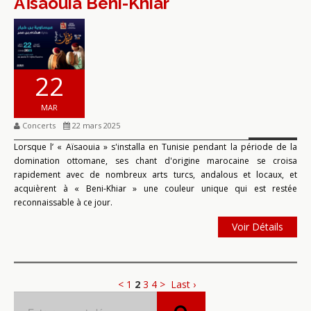
Aïsaouia Beni-Khiar
22
MAR
Concerts
22 mars 2025
Lorsque l’ « Aïsaouia » s'installa en Tunisie pendant la période de la
domination ottomane, ses chant d'origine marocaine se croisa
rapidement avec de nombreux arts turcs, andalous et locaux, et
acquièrent à « Beni-Khiar » une couleur unique qui est restée
reconnaissable à ce jour.
Voir Détails
<
1
2
3
4
>
Last ›