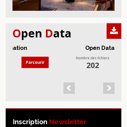
O
pen
D
ata
ion
Open Data
Nombre des fichiers
Parcourir
Parcourir
202
Inscription
Newsletter