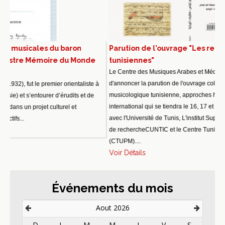
du baron
Parution de l'ouvrage "Les recherches musico
re du Monde
tunisiennes"
Le Centre des Musiques Arabes et Méditerranéennes est heu
d'annoncer la parution de l'ouvrage collectif, intitulé "La reche
er orientaliste à
musicologique tunisienne, approches historiques", relatif au 
 d’érudits et de
international qui se tiendra le 16, 17 et 18 novembre 2021 en 
lturel et
avec l'Université de Tunis, L'institut Supérieur de Musique, le 
de rechercheCUNTIC et le Centre Tunisien de Publication Mu
(CTUPM)....
Voir Détails
Événements du mois
Aout 2026
D
L
M
M
J
V
S