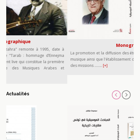
Monographie
e à 1995, date à
La promotion et la diffusion des études et recherches rel
hommage d’Ennejma
musique ainsi que l'établissement du patrimoine musical 
stitue la première
des missions ........
[+]
ques Arabes et
Actualités
MAI
24