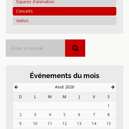
Espaces d'animation
Concerts
Vidéos
Événements du mois
Aout 2026
D
L
M
M
J
V
S
1
2
3
4
5
6
7
8
9
10
11
12
13
14
15