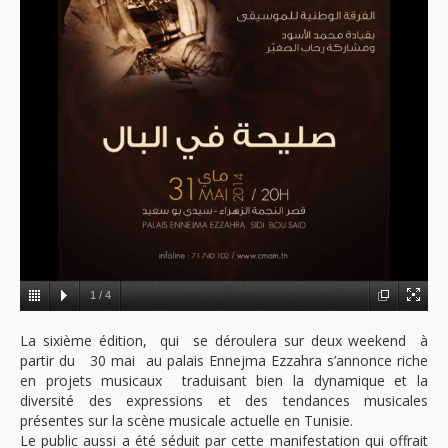
1
/
4
La sixième édition, qui se déroulera sur deux weekend à
partir du 30 mai au palais Ennejma Ezzahra s’annonce riche
en projets musicaux traduisant bien la dynamique et la
diversité des expressions et des tendances musicales
présentes sur la scène musicale actuelle en Tunisie.
Le public aussi a été séduit par cette manifestation qui offrait