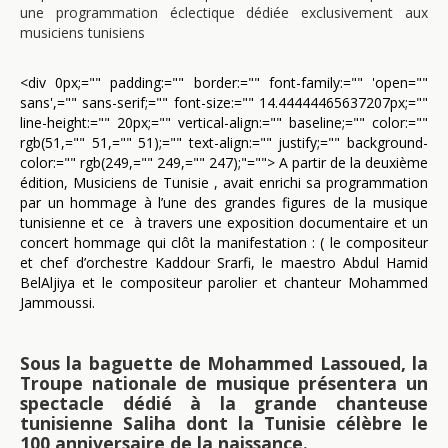
une programmation éclectique dédiée exclusivement aux
musiciens tunisiens
<div 0px;="" padding:="" border:="" font-family:="" 'open=""
sans',="" sans-serif;="" font-size:="" 14.44444465637207px;=""
line-height:="" 20px;="" vertical-align:="" baseline;="" color:=""
rgb(51,="" 51,="" 51);="" text-align:="" justify;="" background-
color:="" rgb(249,="" 249,="" 247);"=""> A partir de la deuxième
édition, Musiciens de Tunisie , avait enrichi sa programmation
par un hommage à l’une des grandes figures de la musique
tunisienne et ce à travers une exposition documentaire et un
concert hommage qui clôt la manifestation : ( le compositeur
et chef d’orchestre Kaddour Srarfi, le maestro Abdul Hamid
BelAljiya et le compositeur parolier et chanteur Mohammed
Jammoussi.
Sous la baguette de Mohammed Lassoued, la
Troupe nationale de musique présentera un
spectacle dédié à la grande chanteuse
tunisienne Saliha dont la Tunisie célèbre le
100 anniversaire de la naissance.