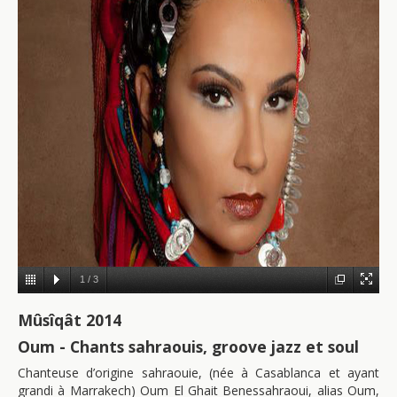
1
/
3
Mûsîqât 2014
Oum - Chants sahraouis, groove jazz et soul
Chanteuse d’origine sahraouie, (née à Casablanca et ayant
grandi à Marrakech) Oum El Ghait Benessahraoui, alias Oum,