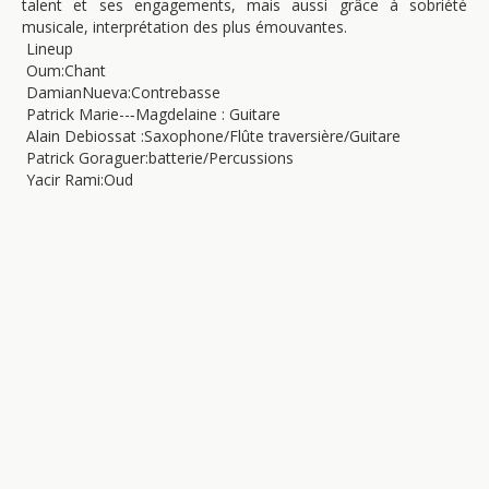
talent et ses engagements, mais aussi grâce à sobriété
musicale, interprétation des plus émouvantes.
Lineup
Oum:Chant
DamianNueva:Contrebasse
Patrick Marie--‐Magdelaine : Guitare
Alain Debiossat :Saxophone/Flûte traversière/Guitare
Patrick Goraguer:batterie/Percussions
Yacir Rami:Oud