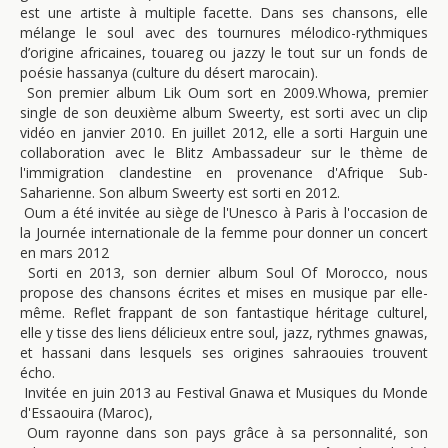
est une artiste à multiple facette. Dans ses chansons, elle
mélange le soul avec des tournures mélodico-rythmiques
d’origine africaines, touareg ou jazzy le tout sur un fonds de
poésie hassanya (culture du désert marocain).
Son premier album Lik Oum sort en 2009.Whowa, premier
single de son deuxième album Sweerty, est sorti avec un clip
vidéo en janvier 2010. En juillet 2012, elle a sorti Harguin une
collaboration avec le Blitz Ambassadeur sur le thème de
l'immigration clandestine en provenance d'Afrique Sub-
Saharienne. Son album Sweerty est sorti en 2012.
Oum a été invitée au siège de l'Unesco à Paris à l'occasion de
la Journée internationale de la femme pour donner un concert
en mars 2012
Sorti en 2013, son dernier album Soul Of Morocco, nous
propose des chansons écrites et mises en musique par elle-
même. Reflet frappant de son fantastique héritage culturel,
elle y tisse des liens délicieux entre soul, jazz, rythmes gnawas,
et hassani dans lesquels ses origines sahraouies trouvent
écho.
Invitée en juin 2013 au Festival Gnawa et Musiques du Monde
d'Essaouira (Maroc),
Oum rayonne dans son pays grâce à sa personnalité, son