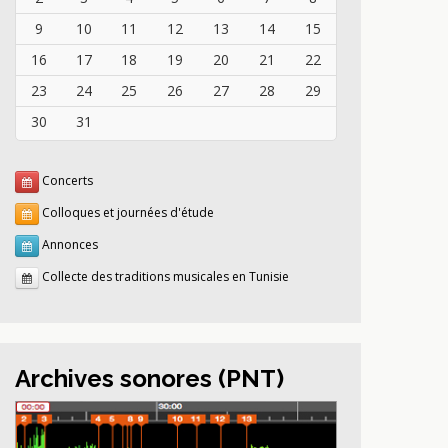
9
10
11
12
13
14
15
16
17
18
19
20
21
22
23
24
25
26
27
28
29
30
31
Concerts
Colloques et journées d'étude
Annonces
Collecte des traditions musicales en Tunisie
Archives sonores (PNT)