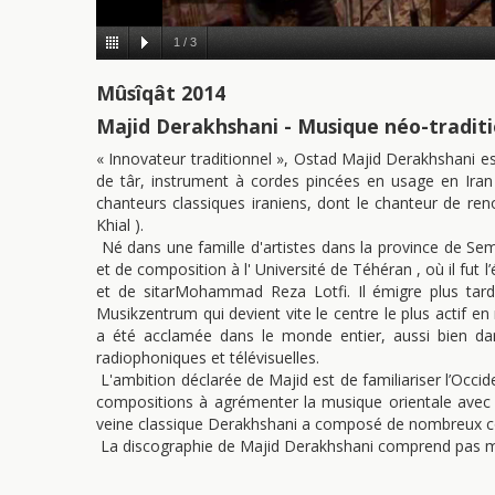
1
/
3
Mûsîqât 2014
Majid Derakhshani - Musique néo-tradit
« Innovateur traditionnel », Ostad Majid Derakhshani e
de târ, instrument à cordes pincées en usage en Iran
chanteurs classiques iraniens, dont le chanteur de 
Khial ).
Né dans une famille d'artistes dans la province de Semn
et de composition à l' Université de Téhéran , où il fut 
et de sitarMohammad Reza Lotfi. Il émigre plus tar
Musikzentrum qui devient vite le centre le plus actif e
a été acclamée dans le monde entier, aussi bien dans
radiophoniques et télévisuelles.
L'ambition déclarée de Majid est de familiariser l’Occid
compositions à agrémenter la musique orientale avec
veine classique Derakhshani a composé de nombreux conce
La discographie de Majid Derakhshani comprend pas mo