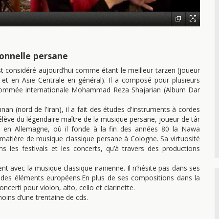
ionnelle persane
st considéré aujourd’hui comme étant le meilleur tarzen (joueur
 et en Asie Centrale en général). Il a composé pour plusieurs
renommée internationale Mohammad Reza Shajarian (Album Dar
an (nord de l’Iran), il a fait des études d'instruments à cordes
l’élève du légendaire maître de la musique persane, joueur de târ
d en Allemagne, où il fonde à la fin des années 80 la Nawa
n matière de musique classique persane à Cologne. Sa virtuosité
 les festivals et les concerts, qu’à travers des productions
ent avec la musique classique iranienne. Il n’hésite pas dans ses
 des éléments européens.En plus de ses compositions dans la
rti pour violon, alto, cello et clarinette.
ins d’une trentaine de cds.