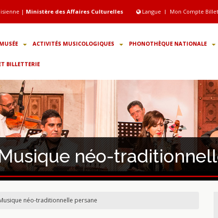
isienne |
Ministère des Affaires Culturelles
Langue
Mon Compte Bille
MUSÉE
ACTIVITÉS MUSICOLOGIQUES
PHONOTHÈQUE NATIONALE
 BILLETTERIE
 Musique néo-traditionnel
Musique néo-traditionnelle persane