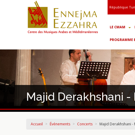
République Tun
LE CMAM
PROGRAMME ET
Majid Derakhshani -
Accueil
>
Événements
>
Concerts
>
Majid Derakhshani - 