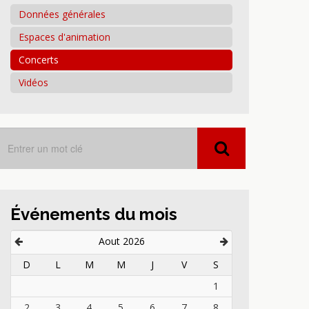
Données générales
Espaces d'animation
Concerts
Vidéos
Événements du mois
Aout 2026
D
L
M
M
J
V
S
1
2
3
4
5
6
7
8