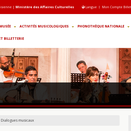
isienne |
Ministère des Affaires Culturelles
Langue
Mon Compte Bille
MUSÉE
ACTIVITÉS MUSICOLOGIQUES
PHONOTHÈQUE NATIONALE
 BILLETTERIE
Dialogues musicaux