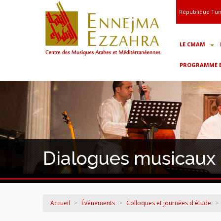
République Tun
LE CMAM
PROGRAMME ET
Dialogues musicaux
Accueil
>
Événements
>
Colloques et journées d'étude
>