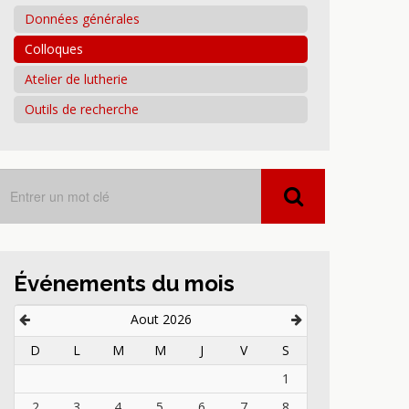
Données générales
Colloques
Atelier de lutherie
Outils de recherche
Événements du mois
Aout 2026
D
L
M
M
J
V
S
1
2
3
4
5
6
7
8