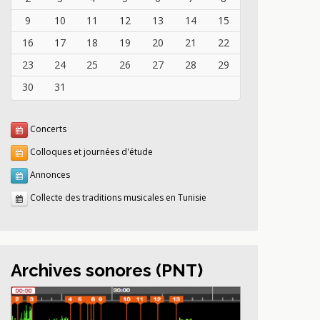
9
10
11
12
13
14
15
16
17
18
19
20
21
22
23
24
25
26
27
28
29
30
31
Concerts
Colloques et journées d'étude
Annonces
Collecte des traditions musicales en Tunisie
Archives sonores (PNT)