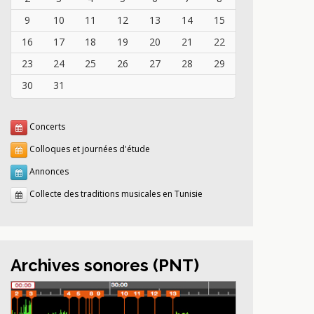
9
10
11
12
13
14
15
16
17
18
19
20
21
22
23
24
25
26
27
28
29
30
31
Concerts
Colloques et journées d'étude
Annonces
Collecte des traditions musicales en Tunisie
Archives sonores (PNT)