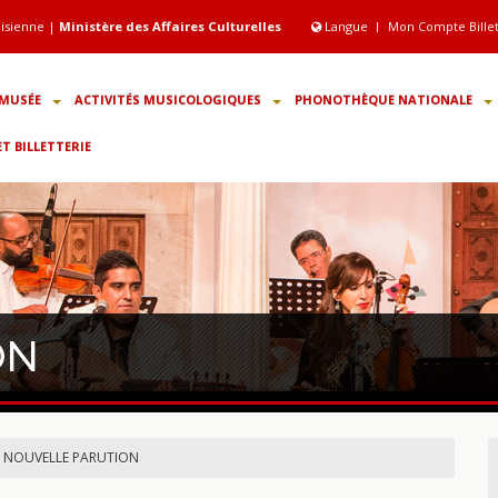
isienne |
Ministère des Affaires Culturelles
Langue
Mon Compte Bille
MUSÉE
ACTIVITÉS MUSICOLOGIQUES
PHONOTHÈQUE NATIONALE
 BILLETTERIE
ON
NOUVELLE PARUTION