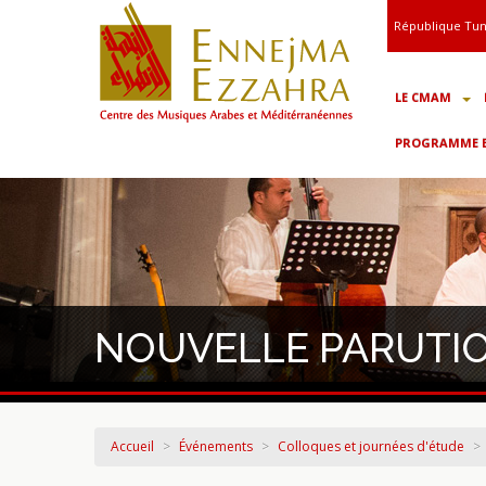
République Tun
LE CMAM
PROGRAMME ET
NOUVELLE PARUTI
Accueil
>
Événements
>
Colloques et journées d'étude
>