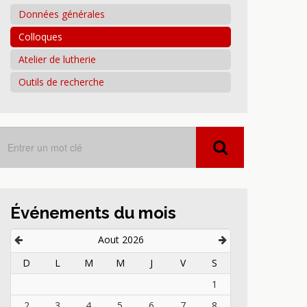
Données générales
Colloques
Atelier de lutherie
Outils de recherche
Événements du mois
Aout 2026
D
L
M
M
J
V
S
1
2
3
4
5
6
7
8