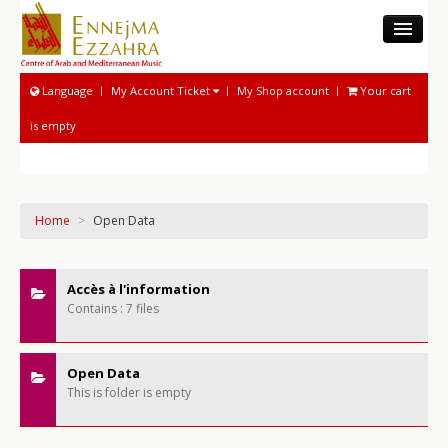
THE CAMM
Language
My Account Ticket
My Shop account
Your cart
MUSEUM
is empty
MUSICOLOGICAL ACTIVITIES
NATIONAL SOUND ARCHIVE
MUSICAL ACTIVITIES
Home
>
Open Data
PROGRAM AND TICKETING
Accès à l'information
Contains : 7 files
Open Data
This is folder is empty