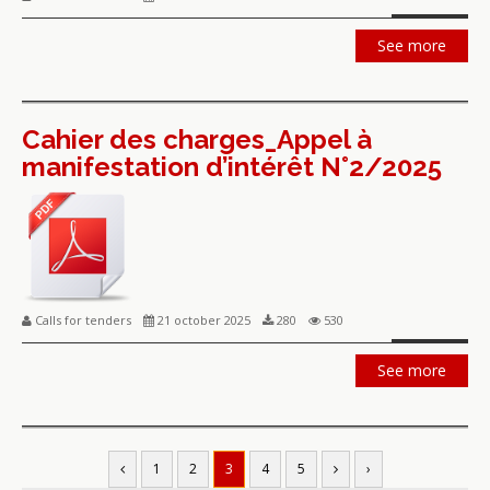
See more
Cahier des charges_Appel à
manifestation d’intérêt N°2/2025
Calls for tenders
21 october 2025
280
530
See more
1
2
3
4
5
›