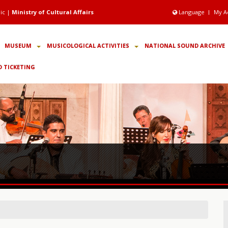
ic |
Ministry of Cultural Affairs
Language
My A
MUSEUM
MUSICOLOGICAL ACTIVITIES
NATIONAL SOUND ARCHIVE
 TICKETING