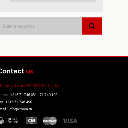
Contact
us
8, rue du 2 mars 1934 2026 Sidi Bou Saïd
hone :
+216 71 746 051 - 71 740 102
ax :
+216 71 746 490
mail : info@cmam.tn