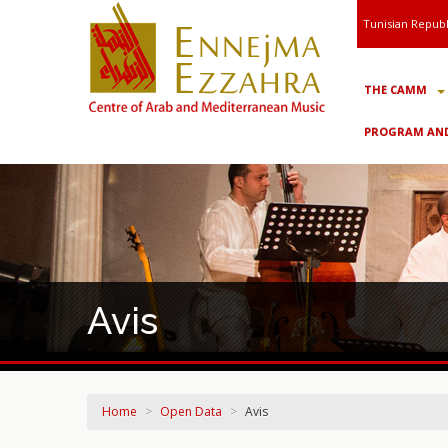
Tunisian Republ
THE CAMM
PROGRAM AND
Avis
Home
>
Open Data
>
Avis