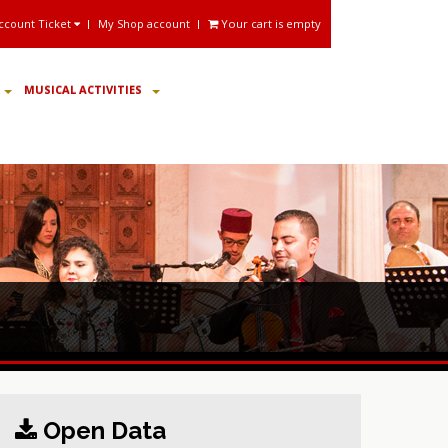
ccount Ticket
My Shop account
Your cart is empty
MUSICAL ACTIVITIES
Open Data