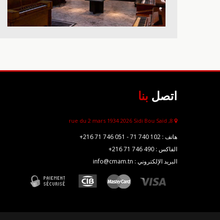
اتصل
بنا
8, rue du 2 mars 1934 2026 Sidi Bou Saïd
هاتف :
+216 71 746 051 - 71 740 102
الفاكس :
+216 71 746 490
البريد الإلكتروني : info@cmam.tn