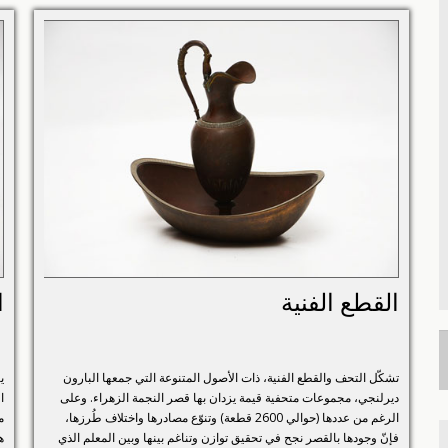
القطع الفنية
ا
تشكّل التحف والقطع الفنية، ذات الأصول المتنوعة التي جمعها البارون
ي
ديرلنجي، مجموعات متحفية قيمة يزدان بها قصر النجمة الزهراء. وعلى
ا
الرغم من عددها (حوالي 2600 قطعة) وتنوّع مصادرها واختلاف طُرزها،
م
فإنّ وجودها بالقصر نجح في تحقيق توازن وتناغم بينها وبين المعلم الذي
ه