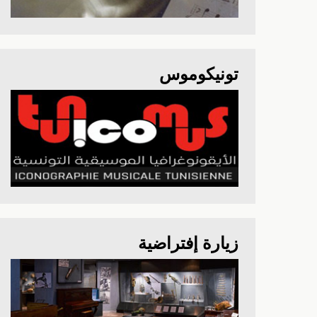
تونيكوموس
زيارة إفتراضية