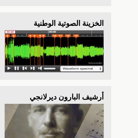
الخزينة الصوتية الوطنية
أرشيف البارون ديرلانجي