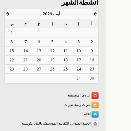
أنشطةالشهر
أوت 2026
أ
إ
ث
إ
خ
ج
س
1
8
7
6
5
4
3
2
15
14
13
12
11
10
9
22
21
20
19
18
17
16
29
28
27
26
25
24
23
31
30
عروض موسيقية
ندوات و محاضرات
إعلام
الجمع الميداني للتّقاليد الموسيقيّة بالبلاد التّونسية