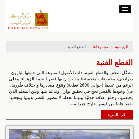
المركز
النشاط المتحفي
النشاط العلمي
الرئيسية
>
مجموعاتنا
>
القطع الفنية
خزينة التسجيلات
النشاط الموسيقي
القطع الفنية
البرنامج والتذاكر
تشكّل التحف والقطع الفنية، ذات الأصول المتنوعة التي جمعها البارون
ديرلنجي، مجموعات متحفية قيمة يزدان بها قصر النجمة الزهراء. وعلى
الرغم من عددها (حوالي 2600 قطعة) وتنوّع مصادرها واختلاف طُرزها،
فإنّ وجودها بالقصر نجح في تحقيق توازن وتناغم بينها وبين المعلم الذي
يحتضنها، وخلق علاقة جدليّة بينهما تجعلنا لا نتصور القصر بدونها وتجعلها
تفقد جانبا من قيمتها خارج جدرانه....
إقرأ المزيد