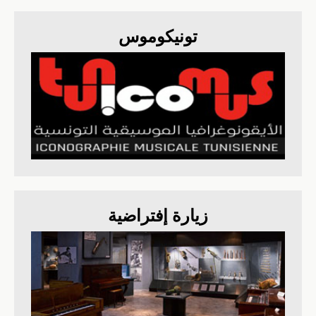
تونيكوموس
زيارة إفتراضية