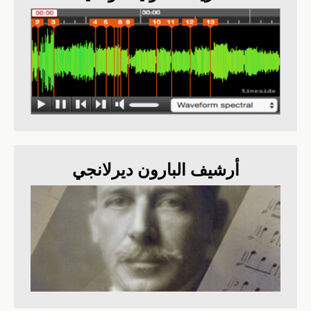
أرشيف البارون ديرلانجي