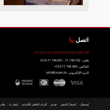
اتصل
بنا
8, rue du 2 mars 1934 2026 Sidi Bou Saïd
هاتف :
+216 71 746 051 - 71 740 102
الفاكس :
+216 71 746 490
البريد الإلكتروني : info@cmam.tn
|
|
|
|
|
إستفبال
السجلّ الذهبي
فيديو
التراث الثقافي اللامادي
إتصل بنا
طلب