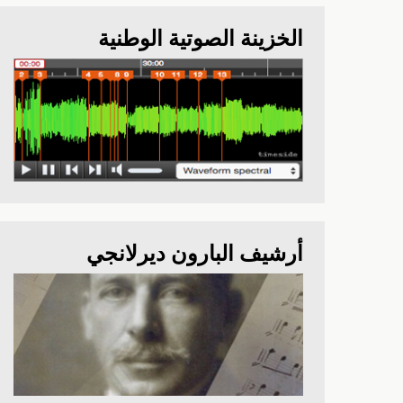
الخزينة الصوتية الوطنية
أرشيف البارون ديرلانجي