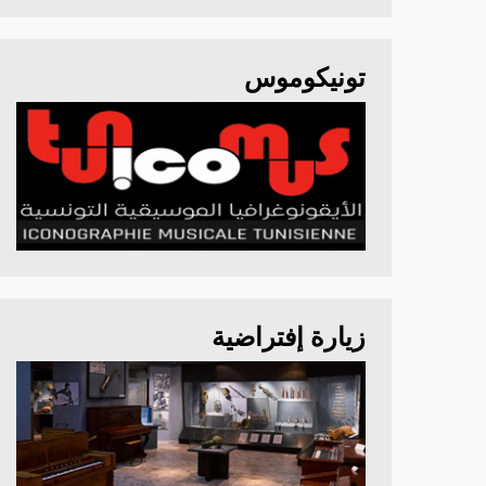
تونيكوموس
زيارة إفتراضية