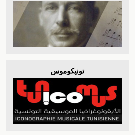
تونيكوموس