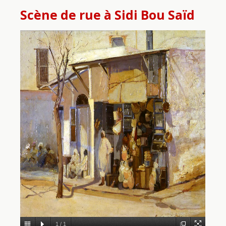
Scène de rue à Sidi Bou Saïd
1
/
1