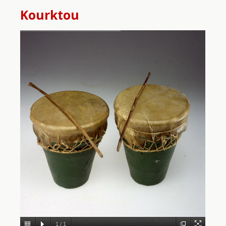
Kourktou
1
/
1