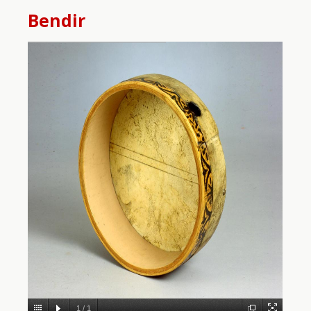
Bendir
1
/
1