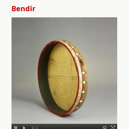
Bendir
1
/
1