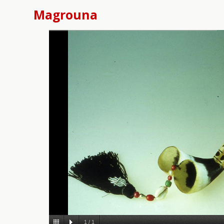
Magrouna
1
/
1