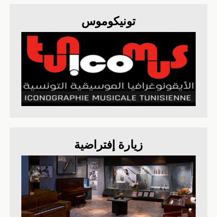
تونيكوموس
زيارة إفتراضية