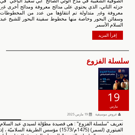
اﻟﺼﻮﻓﻴّﺔ اﻟﺸﻌﺒﻴﺔ ﻓﻲ ﻣﺪح اﻟﻮﻟﻲ اﻟﺼﺎﻟﺢ "أﺑﻲ ﺳﻌﻴﺪ اﻟﺒﺎﺟﻲ" ﻓﻲ
ﺟﺰﺋﻪ اﻟﺜﺎﻧﻲ، اﻟﺬي ﻳﺤﺘﻮي ﻋﻠﻰ ﻣﺪاﺋﺢ ﻣﻌﺮوﻓﺔ وﻣﺪاﺋﺢ أﺧﺮى ﻏﲑ
ﻣﻌﺮوﻓﺔ وﻏﲑ ﻣﺘﺪاوﻟﺔ ﺗﻢ اﻧﺘﻘﺎؤﻫﺎ ﻣﻦ ﻋﺪد ﻣﻦ اﻟﻤﺨﻄﻮﻃﺎت
وﺳﻔﺎﺋﻦ اﻟﺒﺤﻮر وﺧﺎﺻﺔ ﻣﻨﻬﺎ ﻣﺨﻄﻮط ﺳﻔﻴﻨﺔ اﻟﺒﺤﻮر ﻟﻠﺸﻴﺦ ﻋﺒﺪ
اﻟﺴﻼم اﻷﺳﻤﺮ
إقرأ المزيد
سلسلة الفزوع
19
مارس
عروض موسيقية
19 مارس 2025
تعريف "سلسلة الفزوع" : هي قصيدة مطوّلة لسيدي عبد السلام
الفيتوري (لسمر) (1475م/1573) مؤسس الطريقة السلاميّة ، إذ