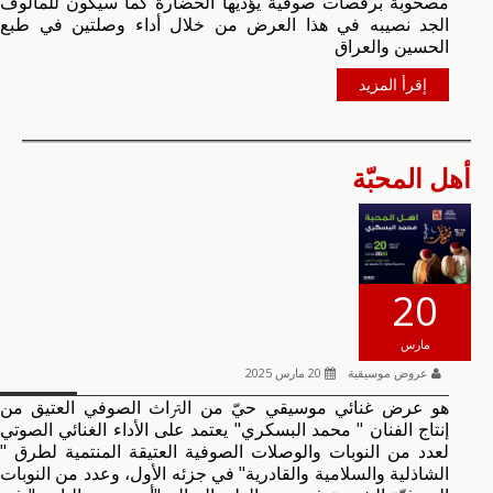
مصحوبة برقصات صوفية يؤديها الحضارة كما سيكون للمألوف
الجد نصيبه في هذا العرض من خلال أداء وصلتين في طبع
الحسين والعراق
إقرأ المزيد
أﻫﻞ اﻟﻤﺤﺒّﺔ
20
مارس
عروض موسيقية
20 مارس 2025
ﻫﻮ ﻋﺮض ﻏﻨﺎﺋﻲ ﻣﻮﺳﻴﻘﻲ ﺣﻲّ ﻣﻦ اﻟﱰاث اﻟﺼﻮﻓﻲ اﻟﻌﺘﻴﻖ ﻣﻦ
إﻧﺘﺎج اﻟﻔﻨﺎن " ﻣﺤﻤﺪ اﻟﺒﺴﻜﺮي" ﻳﻌﺘﻤﺪ ﻋﻠﻰ اﻷداء اﻟﻐﻨﺎﺋﻲ اﻟﺼﻮﺗﻲ
ﻟﻌﺪد ﻣﻦ اﻟﻨﻮﺑﺎت واﻟﻮﺻﻼت اﻟﺼﻮﻓﻴﺔ اﻟﻌﺘﻴﻘﺔ اﻟﻤﻨﺘﻤﻴﺔ ﻟﻄﺮق "
اﻟﺸﺎذﻟﻴﺔ واﻟﺴﻼﻣﻴﺔ واﻟﻘﺎدرﻳﺔ" ﻓﻲ ﺟﺰﺋﻪ اﻷول، وﻋﺪد ﻣﻦ اﻟﻨﻮﺑﺎت