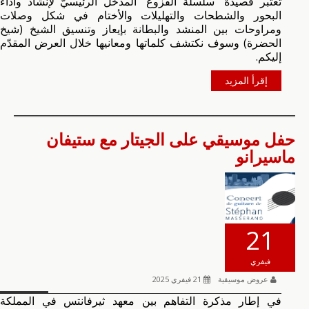
تعتبر قصيدة "سلسلة الفزوع" المدخل الرئيسيّ لإنشاد وأداء
البحور والشطحات والتهليلات والأختام في شكل وصلات
ومراوحات بين المنشد والبطانة بإيعاز وتنسيق الشيخ (شيخ
الحضرة) وسوف نكتشف كلماتها ومعانيها خلال العرض المقدّم
إليكم.
إقرأ المزيد
حفل موسيقي على الجيتار مع ستيفان
ماسيرانو
21
فيفري
عروض موسيقية
21 فيفري 2025
في إطار مذكرة التفاهم بين معهد ثيرفانتس في المملكة