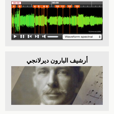
أرشيف البارون ديرلانجي