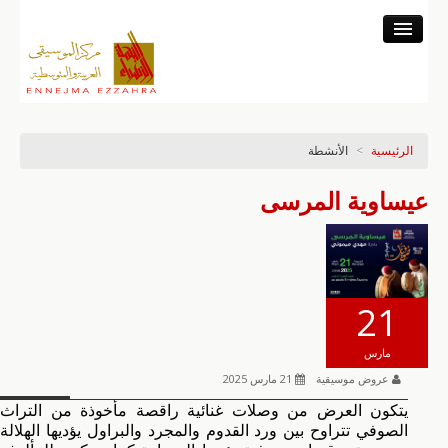
المركز
النشاط المتحفي
النشاط العلمي
الرئيسية
>
الأنشطة
خزينة التسجيلات
النشاط الموسيقي
عيساوية المرسى
البرنامج والتذاكر
21
مارس
عروض موسيقية
21 مارس 2025
يتكون العرض من وصلات غنائية راقصة مأخوذة من التراث
الصوفي تتراوح بين ورد القدوم والمجرد والبراول يؤديها الهلالة