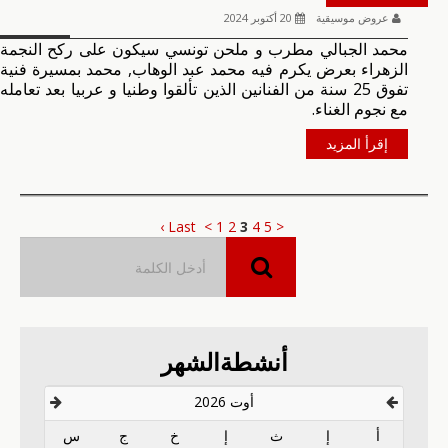
عروض موسيقية
20 أكتوبر 2024
محمد الجبالي مطرب و ملحن تونسي سيكون على ركح النجمة
الزهراء بعرض يكرم فيه محمد عبد الوهاب, محمد بمسيرة فنية
تفوق 25 سنة من الفنانين الذين تألقوا وطنيا و عربيا بعد تعامله
مع نجوم الغناء.
إقرأ المزيد
Last ›
>
1
2
3
4
5
<
أنشطةالشهر
أوت 2026
أ
إ
ث
إ
خ
ج
س