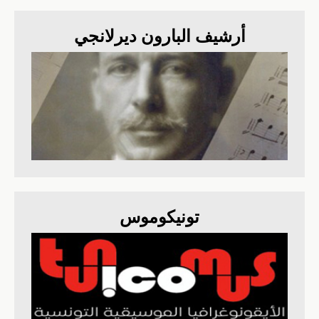
أرشيف البارون ديرلانجي
تونيكوموس