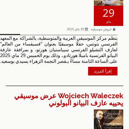
29
ماي
عروض موسيقية
29 ماي 2025
ينظم مركز الموسيقى العربية والمتوسطية، بالشراكة مع المعهد
الفرنسي بتونس، حفلًا موسيقيًا بعنوان "فسيفساء من العالم"
لعازف التشيلو الفرنسي سيباستيان هورتو، و بمرافقة عازفة
البيانو الفرنسية باميلا هورتادو.، وذلك يوم الخميس 29 ماي 2025
على الساعة الثامنة مساءً بـقصر النجمة الزهراء بسيدي بوسعيد.
إقرأ المزيد
Wojciech Waleczek عرض موسيقي
يحييه عازف البيانو البولوني