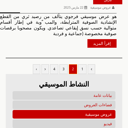
عروض موسيقية
22 مارس 2025
هو عرض موسيقي فرجوي يتألف من رصيد ثري من القطع
الإنشادية الصوفية المترابطة، والمب ّوبة في إطار أقسام
متوالية حسب نسق إيقاعي تصاعدي. ويكون مصحوبا برقصات
صوفية مخصوصة (جماعية و فردية
إقرأ المزيد
›
4
3
2
1
النشاط الموسيقي
بيانات عامة
فضاءات العروض
عروض موسيقية
فيديو